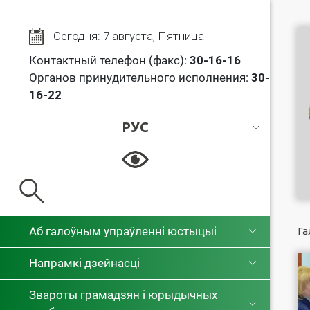
Сегодня: 7 августа, Пятница
Контактный телефон (факс):
30
-16-16
Органов принудительного исполнения:
30-
16-22
РУС
РУС
БЕЛ
Аб галоўным упраўленні юстыцыі
Га
Напрамкі дзейнасці
Звароты грамадзян і юрыдычных