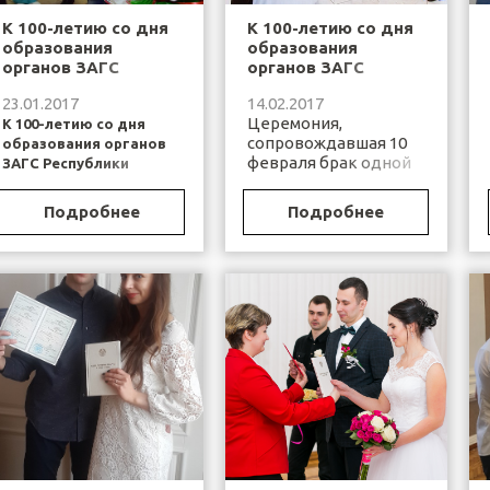
К 100-летию со дня
К 100-летию со дня
образования
образования
органов ЗАГС
органов ЗАГС
Республики
Республики
23.01.2017
14.02.2017
Беларусь
Беларусь.
Церемония,
К 100-летию со дня
сопровождавшая 10
образования органов
февраля брак одной
ЗАГС Республики
из молодых пар в
Беларусь
Барановичском
Подробнее
Подробнее
20 января 2017 года на
городском отделе
базе...
ЗАГС,...