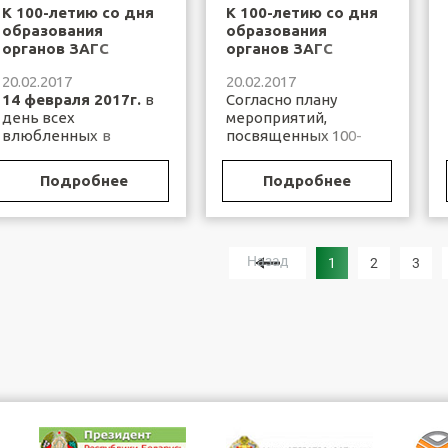
К 100-летию со дня
К 100-летию со дня
образования
образования
органов ЗАГС
органов ЗАГС
Республики
Республики
20.02.2017
20.02.2017
Беларусь
Беларусь. О
14 февраля 2017г.
в
Согласно плану
проведении акции
день всех
мероприятий,
«Все начинается с
влюбленных
в
посвященных 100-
любви….»
отделе загса
летию со дня
Пинского
образования органов
Подробнее
Подробнее
горисполкома было
загса, в День...
зарегистрировано...
Назад
1
2
3