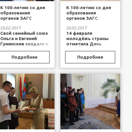
К 100-летию со дня
К 100-летию со дня
образования
образования
органов ЗАГС
органов ЗАГС
Республики
Республики
20.02.2017
20.02.2017
Беларусь. Всё
Беларусь. «Всё
Свой семейный союз
14 февраля
начинается с
начинается с
Ольга и Евгений
молодёжь страны
любви…
любви»
Гуминские создали в
отметила День
День влюблённых.
святого Валентина.
Как признаются
Подробнее
Подробнее
В этот день многие
сами молодожёны,...
влюбленные
стремятся...