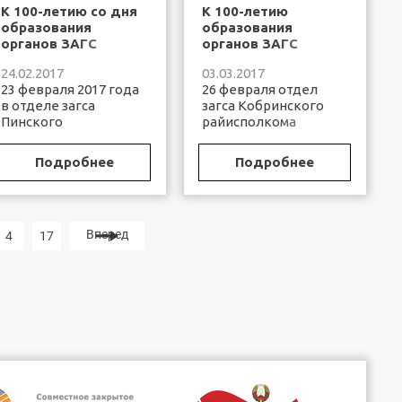
К 100-летию со дня
К 100-летию
образования
образования
органов ЗАГС
органов ЗАГС
Республики
Республики
24.02.2017
03.03.2017
Беларусь
Беларусь!
23 февраля 2017 года
26 февраля отдел
в отделе загса
загса Кобринского
Пинского
райисполкома
райисполкома
посетили учащиеся 7-
проведена
ого класса
Подробнее
Подробнее
торжественная
Остромичской СШ с ...
регистрация
заключения ...
Вперед
4
17