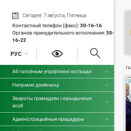
Сегодня: 7 августа, Пятница
Контактный телефон (факс):
30
-16-16
Органов принудительного исполнения:
30-
16-22
РУС
РУС
Га
Аб галоўным упраўленні юстыцыі
БЕЛ
Напрамкі дзейнасці
Звароты грамадзян і юрыдычных
асоб
Адміністрацыйныя працэдуры