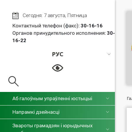
Сегодня: 7 августа, Пятница
Контактный телефон (факс):
30
-16-16
Органов принудительного исполнения:
30-
16-22
РУС
РУС
БЕЛ
Аб галоўным упраўленні юстыцыі
Га
Напрамкі дзейнасці
Звароты грамадзян і юрыдычных