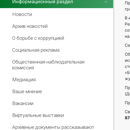
Информационный раздел
Пр
гр
Новости
В 
Ре
Архив новостей
со
на
О борьбе с коррупцией
Се
Социальная реклама
Об
ис
Общественная наблюдательная
ст
комиссия
«Б
жу
Медиация
Пр
Ваше мнение
(Д
Пр
Вакансии
Св
Виртуальные выставки
87
Архивные документы рассказывают