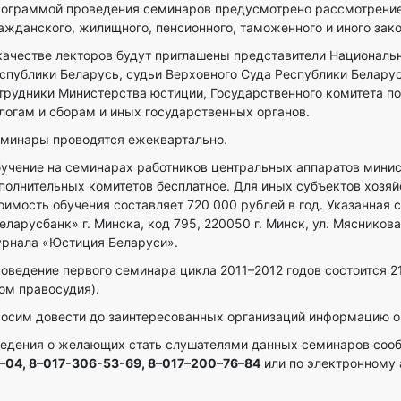
ограммой проведения семинаров предусмотрено рассмотрение 
ажданского, жилищного, пенсионного, таможенного и иного зак
качестве лекторов будут приглашены представители Националь
спублики Беларусь, судьи Верховного Суда Республики Беларус
трудники Министерства юстиции, Государственного комитета п
логам и сборам и иных государственных органов.
минары проводятся ежеквартально.
учение на семинарах работников центральных аппаратов минис
полнительных комитетов бесплатное. Для иных субъектов хозяй
оимость обучения составляет 720 000 рублей в год. Указанная
еларусбанк» г. Минска, код 795, 220050 г. Минск, ул. Мясников
рнала «Юстиция Беларуси».
оведение первого семинара цикла 2011–2012 годов состоится 21 
ом правосудия).
осим довести до заинтересованных организаций информацию о
едения о желающих стать слушателями данных семинаров сообщ
–04, 8–017-306-53-69, 8–017–200–76–84
или по электронному