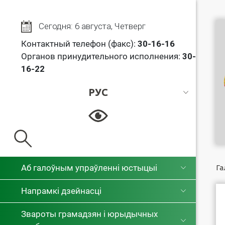
Сегодня: 6 августа, Четверг
Контактный телефон (факс):
30
-16-16
Органов принудительного исполнения:
30-
16-22
РУС
РУС
БЕЛ
Аб галоўным упраўленні юстыцыі
Га
Напрамкі дзейнасці
Звароты грамадзян і юрыдычных