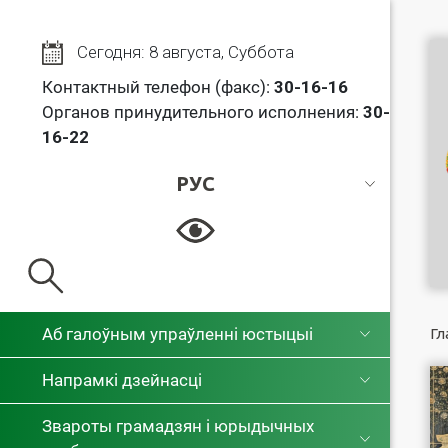
Сегодня: 8 августа, Суббота
Контактный телефон (факс):
30
-16-16
Органов принудительного исполнения:
30-
16-22
РУС
РУС
БЕЛ
Аб галоўным упраўленні юстыцыі
Гл
Напрамкі дзейнасці
Звароты грамадзян і юрыдычных