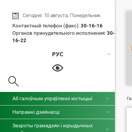
Сегодня: 10 августа, Понедельник
Контактный телефон (факс):
30
-16-16
Органов принудительного исполнения:
30-
16-22
РУС
РУС
БЕЛ
Аб галоўным упраўленні юстыцыі
Га
Напрамкі дзейнасці
Звароты грамадзян і юрыдычных