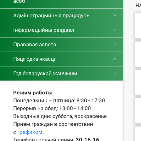
асоб
Н
Адміністрацыйныя працэдуры
Інфармацыйны раздзел
Прававая асвета
Пяцігодка якасці
Год беларускай жанчыны
Режим работы
Понедельник – пятница: 8:30 - 17:30
Перерыв на обед: 13:00 - 14:00
Выходные дни: суббота, воскресенье
Прием граждан в соответствии
с
графиком
.
Телефон горячей линии:
30-16-16