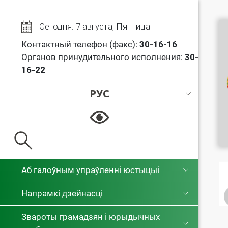
Сегодня: 7 августа, Пятница
Контактный телефон (факс):
30
-16-16
Органов принудительного исполнения:
30-
16-22
РУС
РУС
БЕЛ
Аб галоўным упраўленні юстыцыі
Напрамкі дзейнасці
Звароты грамадзян і юрыдычных