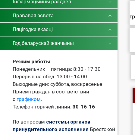
Інфармацыйны раздзел
Прававая асвета
г
Пяцігодка якасці
Год беларускай жанчыны
Режим работы
Понедельник – пятница: 8:30 - 17:30
Перерыв на обед: 13:00 - 14:00
Выходные дни: суббота, воскресенье
Прием граждан в соответствии
с
графиком
.
Телефон горячей линии:
30-16-16
По вопросам
системы органов
принудительного исполнения
Брестской