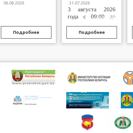
06.08.2026
31.07.2026
органов и
Брестской области
3 августа 2026
учреждений,
исполняющих
года с 09:00 до
наказание и иные
11:00
меры уголовной
ответственности
Подробнее
Подробнее