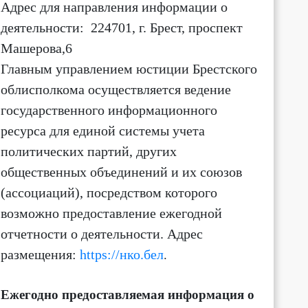
Адрес для направления информации о
деятельности
: 224701, г. Брест, проспект
9:00
10:00
11:00
12:00
13:00
14:00
15:00
16:
Машерова,6
Главным управлением юстиции Брестского
+21
+21
+21
+20
+21
+22
+23
+2
облисполкома осуществляется ведение
3 м/с
2 м/с
3 м/с
3 м/с
3 м/с
3 м/с
3 м/с
4 м/
С-З ↖
С ↑
С ↑
С ↑
С ↑
С ↑
С-З ↖
С-З 
государственного информационного
ресурса для единой системы учета
политических партий, других
общественных объединений и их союзов
(ассоциаций)
, посредством которого
возможно предоставление ежегодной
отчетности о деятельности.
Адрес
размещения:
https://нко.бел
.
Ежегодно предоставляемая информация о