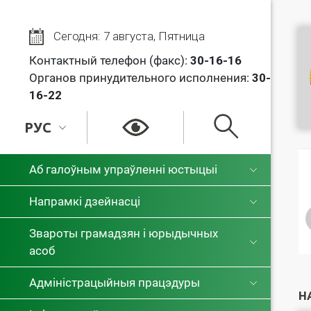
Сегодня: 7 августа, Пятница
Контактный телефон (факс):
30
-16-16
Органов принудительного исполнения:
30-
16-22
РУС
РУС
Аб галоўным упраўленні юстыцыі
БЕЛ
Напрамкі дзейнасці
Звароты грамадзян і юрыдычных
асоб
Адміністрацыйныя працэдуры
Н