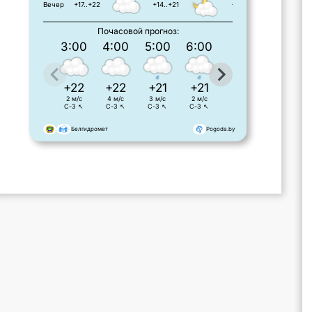
Вечер
+17..+22
+14..+21
+15..+19
Почасовой прогноз:
3:00
4:00
5:00
6:00
7:00
8:00
+22
+22
+21
+21
+21
+21
2 м/с
4 м/с
3 м/с
2 м/с
3 м/с
2 м/с
С-З ↖
С-З ↖
С-З ↖
С-З ↖
С-З ↖
С-З ↖
Белгидромет
Pogoda.by