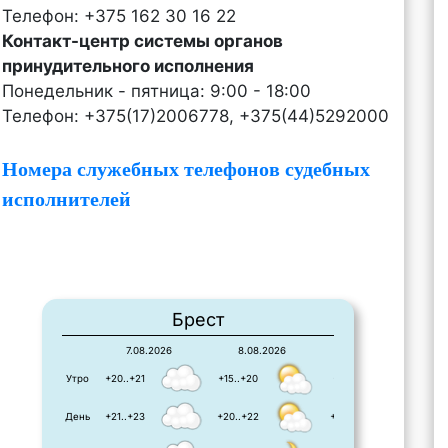
Телефон: +375 162 30 16 22
Контакт-центр системы органов
принудительного исполнения
Понедельник - пятница: 9:00 - 18:00
Телефон: +375(17)2006778, +375(44)5292000
Номера служебных телефонов судебных
исполнителей
Брест
7.08.2026
8.08.2026
9.08.2026
Утро
+20..+21
+15..+20
+11..+21
День
+21..+23
+20..+22
+23..+23