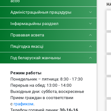
асоб
Н
Адміністрацыйныя працэдуры
Інфармацыйны раздзел
Прававая асвета
Пяцігодка якасці
Год беларускай жанчыны
Режим работы
Понедельник – пятница: 8:30 - 17:30
Перерыв на обед: 13:00 - 14:00
Выходные дни: суббота, воскресенье
Прием граждан в соответствии
с
графиком
.
Телефон горячей линии:
30-16-16