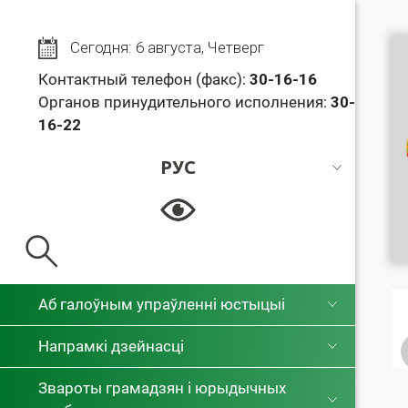
Сегодня: 6 августа, Четверг
Контактный телефон (факс):
30
-16-16
Органов принудительного исполнения:
30-
16-22
РУС
РУС
БЕЛ
Аб галоўным упраўленні юстыцыі
Напрамкі дзейнасці
Звароты грамадзян і юрыдычных