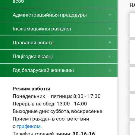
асоб
Н
Адміністрацыйныя працэдуры
Інфармацыйны раздзел
Прававая асвета
Пяцігодка якасці
Год беларускай жанчыны
Режим работы
Понедельник – пятница: 8:30 - 17:30
Перерыв на обед: 13:00 - 14:00
Выходные дни: суббота, воскресенье
Прием граждан в соответствии
с
графиком
.
Телефон горячей линии:
30-16-16