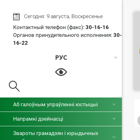
Сегодня: 9 августа, Воскресенье
Контактный телефон (факс):
30
-16-16
Органов принудительного исполнения:
30-
16-22
РУС
РУС
БЕЛ
Аб галоўным упраўленні юстыцыі
Напрамкі дзейнасці
Звароты грамадзян і юрыдычных