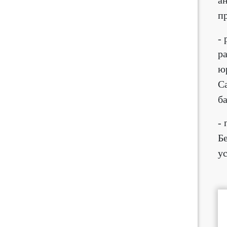
а
п
- 
р
ю
С
б
-
Б
у