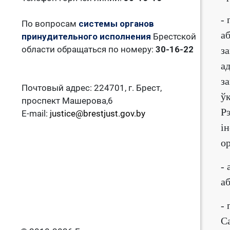
-
По вопросам
системы органов
а
принудительного исполнения
Брестской
области обращаться по номеру:
30-16-22
з
а
з
Почтовый адрес: 224701, г. Брест,
ў
проспект Машерова,6
Р
E-mail:
justice@brestjust.gov.by
і
о
- 
а
-
С