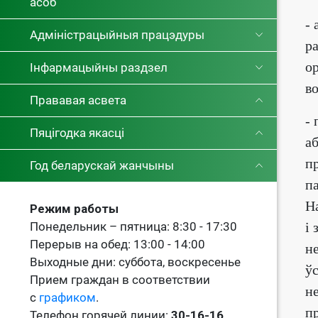
асоб
-
Адміністрацыйныя працэдуры
р
о
Інфармацыйны раздзел
во
Прававая асвета
-
Пяцігодка якасці
а
п
Год беларускай жанчыны
п
Н
Режим работы
Понедельник – пятница: 8:30 - 17:30
і
Перерыв на обед: 13:00 - 14:00
н
Выходные дни: суббота, воскресенье
ў
Прием граждан в соответствии
н
с
графиком
.
п
Телефон горячей линии:
30-16-16