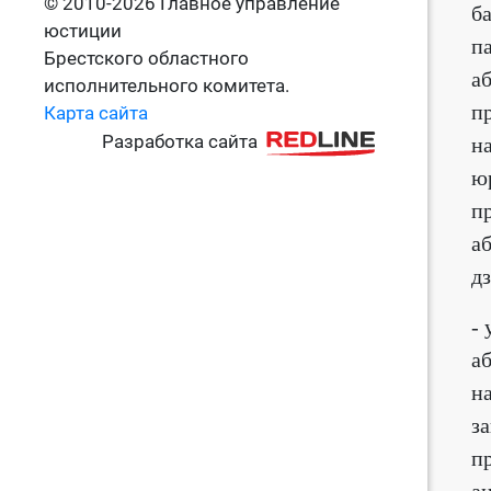
© 2010-2026 Главное управление
б
юстиции
п
Брестского областного
а
исполнительного комитета.
п
Карта сайта
Разработка сайта
н
ю
п
а
дз
-
а
н
з
п