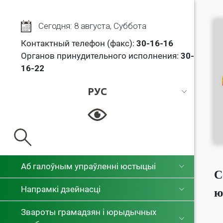
Сегодня: 8 августа, Суббота
Контактный телефон (факс):
30
-16-16
Органов принудительного исполнения:
30-
16-22
РУС
РУС
БЕЛ
Аб галоўным упраўленні юстыцыі
С
Напрамкі дзейнасці
ю
Звароты грамадзян і юрыдычных