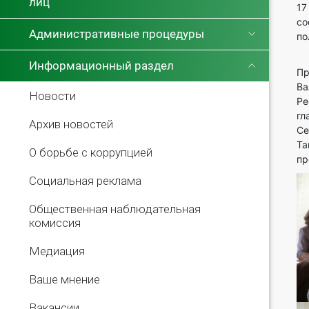
лиц
17
со
Административные процедуры
по
В 
Информационный раздел
Пр
Ва
Новости
Ре
гл
Архив новостей
Се
Та
О борьбе с коррупцией
пр
Социальная реклама
Общественная наблюдательная
комиссия
Медиация
Ваше мнение
Вакансии