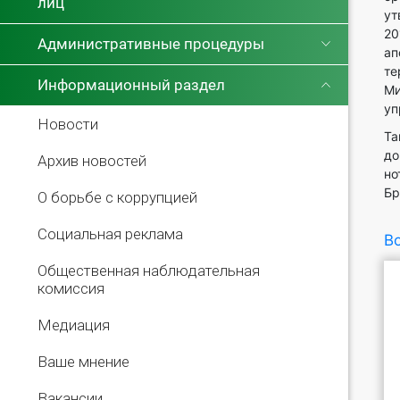
лиц
ут
20
Административные процедуры
а
т
Информационный раздел
М
уп
Новости
Та
до
Архив новостей
но
Бр
О борьбе с коррупцией
Социальная реклама
Во
Общественная наблюдательная
комиссия
Медиация
Ваше мнение
Вакансии