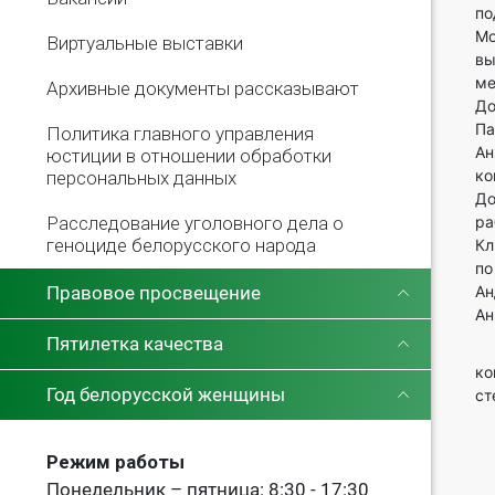
по
Мо
Виртуальные выставки
вы
ме
Архивные документы рассказывают
До
Па
Политика главного управления
Ан
юстиции в отношении обработки
ко
персональных данных
До
Расследование уголовного дела о
ра
геноциде белорусского народа
Кл
по
Правовое просвещение
Ан
Ан
Пятилетка качества
Пр
ко
Год белорусской женщины
ст
П
Режим работы
Понедельник – пятница: 8:30 - 17:30