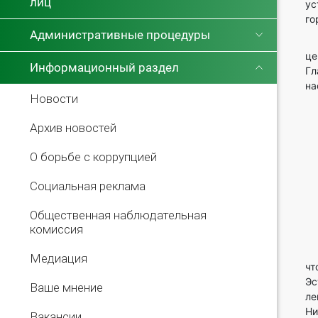
лиц
ус
го
Административные процедуры
К
це
Информационный раздел
Гл
на
Новости
Архив новостей
О борьбе с коррупцией
Социальная реклама
Общественная наблюдательная
комиссия
Ка
Медиация
чт
Эс
Ваше мнение
ле
Ни
Вакансии