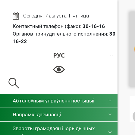
Сегодня: 7 августа, Пятница
Контактный телефон (факс):
30
-16-16
Органов принудительного исполнения:
30-
16-22
РУС
РУС
БЕЛ
Аб галоўным упраўленні юстыцыі
Напрамкі дзейнасці
Звароты грамадзян і юрыдычных