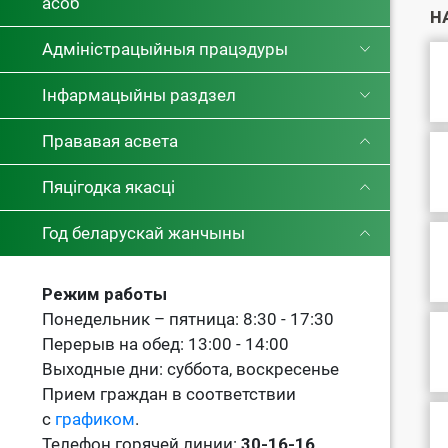
асоб
Н
Адміністрацыйныя працэдуры
Інфармацыйны раздзел
Прававая асвета
Пяцігодка якасці
Год беларускай жанчыны
Режим работы
Понедельник – пятница: 8:30 - 17:30
Перерыв на обед: 13:00 - 14:00
Выходные дни: суббота, воскресенье
Прием граждан в соответствии
с
графиком
.
Телефон горячей линии:
30-16-16