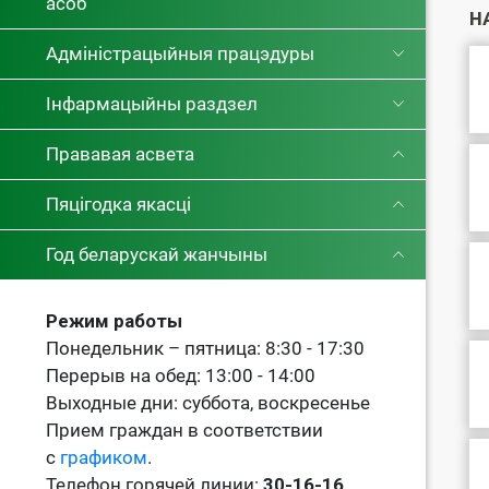
асоб
Н
Адміністрацыйныя працэдуры
Інфармацыйны раздзел
Прававая асвета
Пяцігодка якасці
Год беларускай жанчыны
Режим работы
Понедельник – пятница: 8:30 - 17:30
Перерыв на обед: 13:00 - 14:00
Выходные дни: суббота, воскресенье
Прием граждан в соответствии
с
графиком
.
Телефон горячей линии:
30-16-16