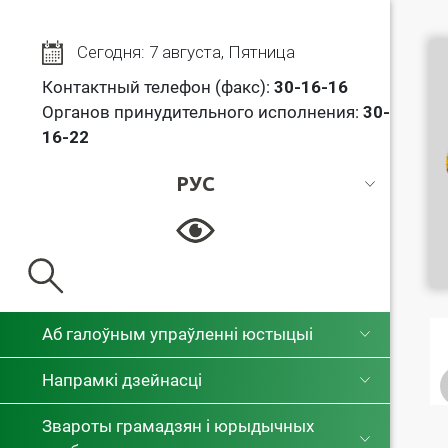
Сегодня: 7 августа, Пятница
Контактный телефон (факс):
30
-16-16
Органов принудительного исполнения:
30-
16-22
РУС
РУС
БЕЛ
Аб галоўным упраўленні юстыцыі
Напрамкі дзейнасці
Звароты грамадзян і юрыдычных