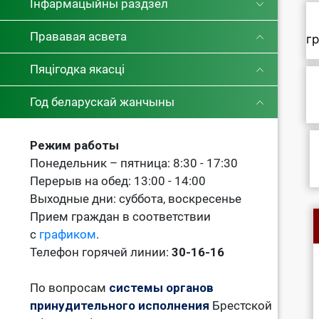
Інфармацыйны раздзел
Прававая асвета
г
Пяцігодка якасці
Год беларускай жанчыны
Режим работы
Понедельник – пятница: 8:30 - 17:30
Перерыв на обед: 13:00 - 14:00
Выходные дни: суббота, воскресенье
Прием граждан в соответствии
с
графиком
.
Телефон горячей линии:
30-16-16
По вопросам
системы органов
принудительного исполнения
Брестской