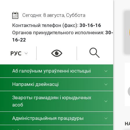
Сегодня: 8 августа, Суббота
Контактный телефон (факс):
30
-16-16
Органов принудительного исполнения:
30-
16-22
РУС
РУС
Аб галоўным упраўленні юстыцыі
БЕЛ
Напрамкі дзейнасці
Звароты грамадзян і юрыдычных
асоб
Адміністрацыйныя працэдуры
Н