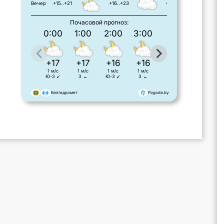
Вечер
+15..+21
+16..+23
+21..+24
Почасовой прогноз:
0:00
1:00
2:00
3:00
4:00
5:00
+17
+17
+16
+16
+15
+15
1 м/с
1 м/с
1 м/с
1 м/с
1 м/с
1 м/с
Ю-З ↙
З ←
Ю-З ↙
З ←
С-З ↖
С ↑
Белгидромет
Pogoda.by