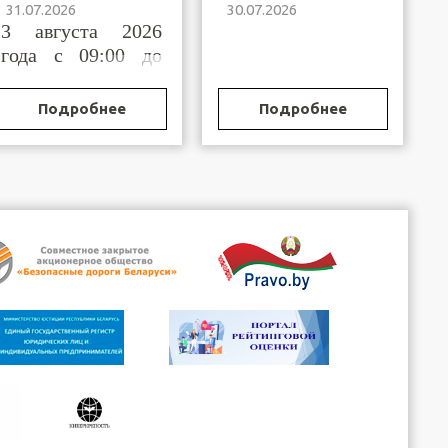
31.07.2026
30.07.2026
Брестской области
Бреста и
3 августа 2026
горрайисполкомов
Брестской области,
года с 09:00 до
осуществляющих
11:00
функции по
государственной
Подробнее
Подробнее
регистрации
(постановке на
учет)
организационных
структур
общественных
объединений и
профессиональных
сою