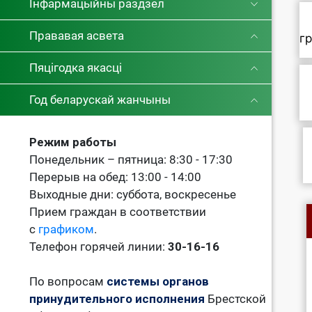
Інфармацыйны раздзел
Прававая асвета
г
Пяцігодка якасці
Год беларускай жанчыны
Режим работы
Понедельник – пятница: 8:30 - 17:30
Перерыв на обед: 13:00 - 14:00
Выходные дни: суббота, воскресенье
Прием граждан в соответствии
с
графиком
.
Телефон горячей линии:
30-16-16
По вопросам
системы органов
принудительного исполнения
Брестской