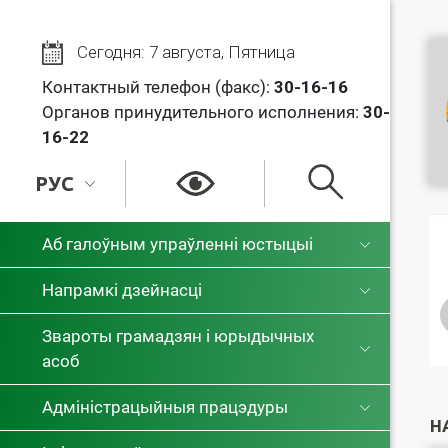
Сегодня: 7 августа, Пятница
Контактный телефон (факс):
30
-16-16
Органов принудительного исполнения:
30-
16-22
РУС
РУС
Аб галоўным упраўленні юстыцыі
БЕЛ
Напрамкі дзейнасці
Звароты грамадзян і юрыдычных
асоб
Адміністрацыйныя працэдуры
Н