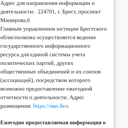
Адрес для направления информации о
деятельности
: 224701, г. Брест, проспект
23:00
0:00
1:00
2:00
3:00
4:00
5:00
Машерова,6
Главным управлением юстиции Брестского
+18
+17
+17
+16
+16
+15
+15
облисполкома осуществляется ведение
1 м/с
1 м/с
1 м/с
1 м/с
1 м/с
1 м/с
1 м/с
Ю-З ↙
Ю-З ↙
З ←
Ю-З ↙
З ←
С-З ↖
С ↑
государственного информационного
ресурса для единой системы учета
политических партий, других
общественных объединений и их союзов
(ассоциаций)
, посредством которого
возможно предоставление ежегодной
отчетности о деятельности.
Адрес
размещения:
https://нко.бел
.
Ежегодно предоставляемая информация о