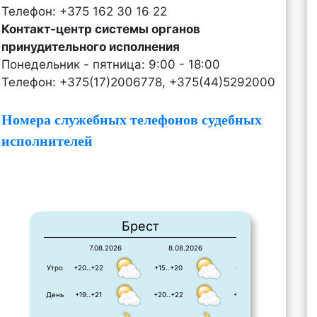
Телефон: +375 162 30 16 22
Контакт-центр системы органов
принудительного исполнения
Понедельник - пятница: 9:00 - 18:00
Телефон: +375(17)2006778, +375(44)5292000
Номера служебных телефонов судебных
исполнителей
Брест
7.08.2026
8.08.2026
9.08.2026
Утро
+20..+22
+15..+20
+12..+21
День
+19..+21
+20..+22
+22..+23