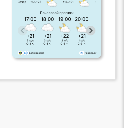
Вечер
+17..+22
+15..+21
+16..+23
Почасовой прогноз:
17:00
18:00
19:00
20:00
21:00
22:00
+21
+21
+22
+21
+20
+18
3 м/с
3 м/с
2 м/с
1 м/с
1 м/с
1 м/с
С-З ↖
С-З ↖
С-З ↖
С-З ↖
Ю-З ↙
Ю-З ↙
Белгидромет
Pogoda.by