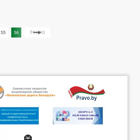
под девизом: «Не будь...
Вперед
55
56