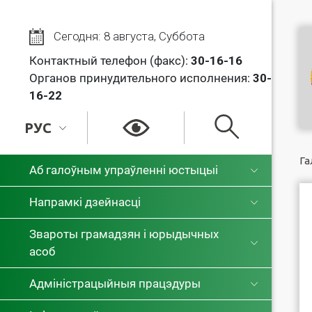
Сегодня: 8 августа, Суббота
Контактный телефон (факс):
30
-16-16
Органов принудительного исполнения:
30-
16-22
РУС
РУС
Га
Аб галоўным упраўленні юстыцыі
БЕЛ
Напрамкі дзейнасці
Звароты грамадзян і юрыдычных
асоб
Адміністрацыйныя працэдуры