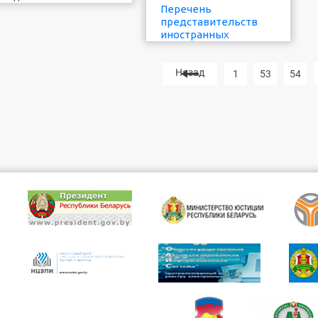
Перечень
представительств
иностранных
Отделом
организаций,
принудительного
расположенных на
исполнения
территории
Назад
1
53
54
Ганцевичского...
Брестской области