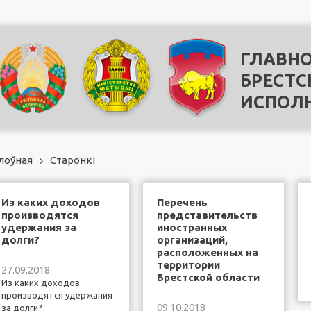
ГЛАВНО
БРЕСТС
ИСПОЛ
лоўная
Старонкi
Из каких доходов
Перечень
производятся
представительств
удержания за
иностранных
долги?
организаций,
расположенных на
территории
27.09.2018
Брестской области
Из каких доходов
производятся удержания
09.10.2018
за долги?