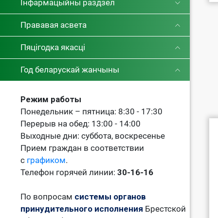
Інфармацыйны раздзел
Прававая асвета
Пяцігодка якасці
Год беларускай жанчыны
Режим работы
Понедельник – пятница: 8:30 - 17:30
Перерыв на обед: 13:00 - 14:00
Выходные дни: суббота, воскресенье
Прием граждан в соответствии
с
графиком
.
Телефон горячей линии:
30-16-16
По вопросам
системы органов
принудительного исполнения
Брестской