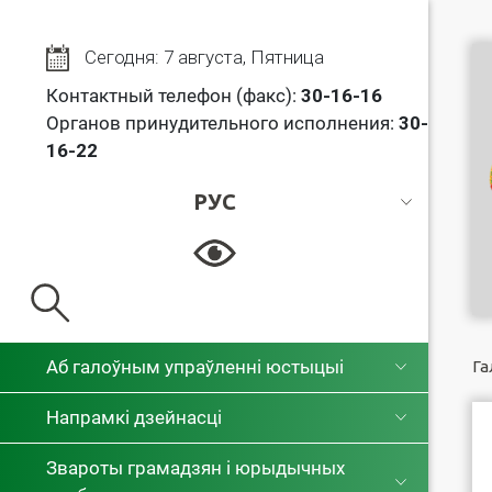
Сегодня: 7 августа, Пятница
Контактный телефон (факс):
30
-16-16
Органов принудительного исполнения:
30-
16-22
РУС
РУС
БЕЛ
Аб галоўным упраўленні юстыцыі
Га
Напрамкі дзейнасці
Звароты грамадзян і юрыдычных