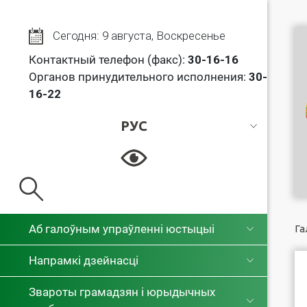
Сегодня: 9 августа, Воскресенье
Контактный телефон (факс):
30
-16-16
Органов принудительного исполнения:
30-
16-22
РУС
РУС
БЕЛ
Аб галоўным упраўленні юстыцыі
Га
Напрамкі дзейнасці
Звароты грамадзян і юрыдычных