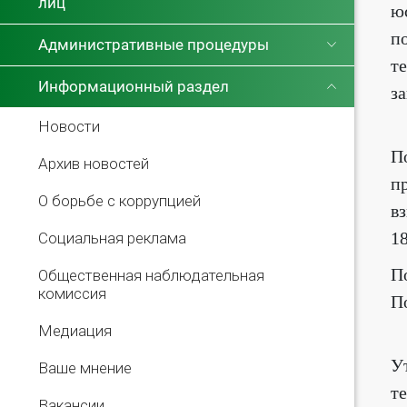
лиц
ю
п
Административные процедуры
т
Информационный раздел
з
Новости
П
Архив новостей
п
О борьбе с коррупцией
в
18
Социальная реклама
П
Общественная наблюдательная
комиссия
По
Медиация
У
Ваше мнение
те
Вакансии