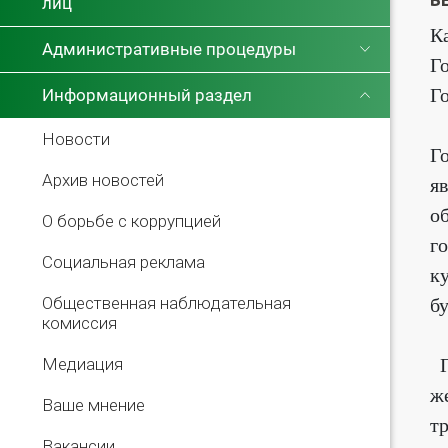
лиц
К
Административные процедуры
Г
Г
Информационный раздел
Новости
Г
Архив новостей
я
о
О борьбе с коррупцией
г
Социальная реклама
к
Общественная наблюдательная
б
комиссия
Г
Медиация
ж
Ваше мнение
т
Вакансии