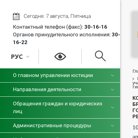
Сегодня: 7 августа, Пятница
Контактный телефон (факс):
30
-16-16
Органов принудительного исполнения:
30-
16-22
РУС
РУС
Гл
О главном управлении юстиции
уч
БЕЛ
ги
Направления деятельности
К
Обращения граждан и юридических
Б
Г
лиц
Р
Административные процедуры
1
а