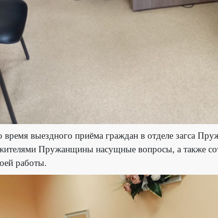
 время выездного приёма граждан в отделе загса Пр
жителями Пружанщины насущные вопросы, а также сотр
оей работы.