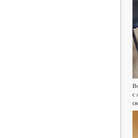
Во
с 
св