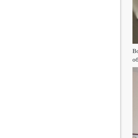
Во
об