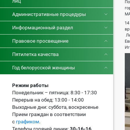
лиц
По
го
Административные процедуры
М
14
Информационный раздел
вр
Ле
Правовое просвещение
Ев
Иг
Пятилетка качества
Год белорусской женщины
Режим работы
Понедельник – пятница: 8:30 - 17:30
Перерыв на обед: 13:00 - 14:00
Выходные дни: суббота, воскресенье
Прием граждан в соответствии
с
графиком
.
Телефон горячей линии:
30-16-16