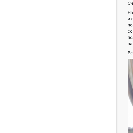
Сч
На
и 
по
со
по
на
Вс