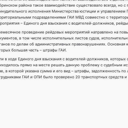
бринском района такое взаимодействие существовало всегда, но с
инудительного исполнения Министерства юстиции и управлением 
рриториальными подразделениями ГАИ МВД совместно с территор
роприятия – Единого дня взыскания с водителей-должников, рейды
емесячное проведение рейдовых мероприятий направлено на пов
кументов, в том числе исполнительных листов судов, исполнитель
ганов по делам об административных правонарушениях. Основная к
торых большая часть – штрафы ГАИ.
ли в ходе Единого дня взыскания с водителей-должников, которых 
иходилось прямо на месте решать данную проблему с судебным ис
зе, в которой указана сумма и его вид – штрафы, задолженность по
трудниками ГАИ и ОПИ было проверено 20 транспортных средств и