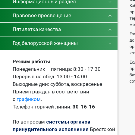
Информационный раздел
Ко
пр
Правовое просвещение
те
ме
Пятилетка качества
Еж
до
Год белорусской женщины
ор
ко
Режим работы
Ес
пр
Понедельник – пятница: 8:30 - 17:30
ба
Перерыв на обед: 13:00 - 14:00
со
Выходные дни: суббота, воскресенье
Прием граждан в соответствии
с
графиком
.
Телефон горячей линии:
30-16-16
По вопросам
системы органов
принудительного исполнения
Брестской