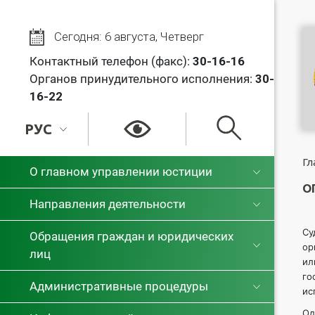
Сегодня: 6 августа, Четверг
Контактный телефон (факс):
30
-16-16
Органов принудительного исполнения:
30-
16-22
РУС
РУС
Гл
О главном управлении юстиции
О
БЕЛ
Направления деятельности
Су
Обращения граждан и юридических
ор
лиц
ил
го
Административные процедуры
ис
Од