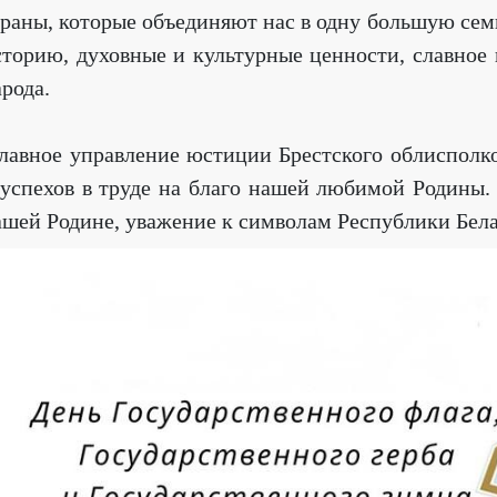
траны, которые объединяют нас в одну большую сем
сторию, духовные и культурные ценности, славное 
рода.
лавное управление юстиции Брестского облисполком
 успехов в труде на благо нашей любимой Родины. 
ашей Родине, уважение к символам Республики Белар