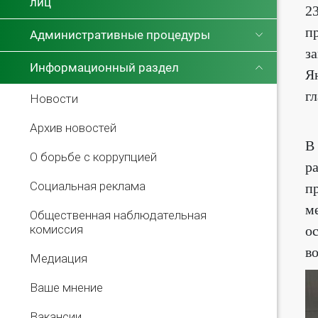
лиц
2
п
Административные процедуры
з
Информационный раздел
Я
г
Новости
Архив новостей
В
О борьбе с коррупцией
р
Социальная реклама
п
м
Общественная наблюдательная
комиссия
о
в
Медиация
Ваше мнение
Вакансии