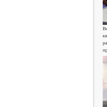
В
к
р
п