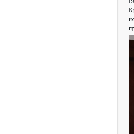
В
К
и
п