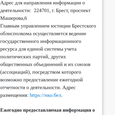
Адрес для направления информации о
деятельности
: 224701, г. Брест, проспект
0
2:00
3:00
4:00
5:00
6:00
7:00
8:00
Машерова,6
Главным управлением юстиции Брестского
7
+16
+16
+15
+15
+15
+15
+16
облисполкома осуществляется ведение
1 м/с
1 м/с
1 м/с
1 м/с
2 м/с
2 м/с
2 м/с
Ю-З ↙
З ←
С-З ↖
С ↑
С-В ↗
С ↑
С ↑
государственного информационного
ресурса для единой системы учета
политических партий, других
общественных объединений и их союзов
(ассоциаций)
, посредством которого
возможно предоставление ежегодной
отчетности о деятельности.
Адрес
размещения:
https://нко.бел
.
Ежегодно предоставляемая информация о