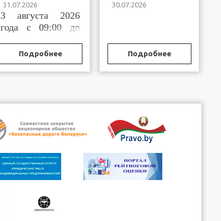
31.07.2026
30.07.2026
Брестской области
Бреста и
3 августа 2026
горрайисполкомов
Брестской области,
года с 09:00 до
осуществляющих
11:00
функции по
государственной
Подробнее
Подробнее
регистрации
(постановке на
учет)
организационных
структур
общественных
объединений и
профессиональных
сою