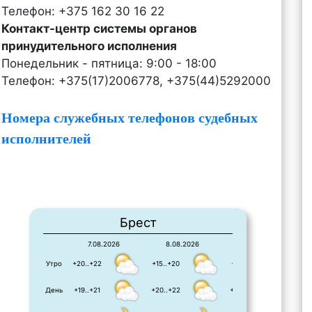
Телефон: +375 162 30 16 22
Контакт-центр системы органов
принудительного исполнения
Понедельник - пятница: 9:00 - 18:00
Телефон: +375(17)2006778, +375(44)5292000
Номера служебных телефонов судебных
исполнителей
Брест
7.08.2026
8.08.2026
9.08.2026
Утро
+20..+22
+15..+20
+12..+21
День
+19..+21
+20..+22
+22..+23