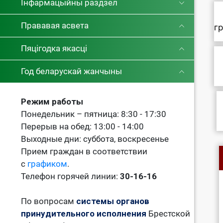
Інфармацыйны раздзел
Прававая асвета
г
Пяцігодка якасці
Год беларускай жанчыны
Режим работы
Понедельник – пятница: 8:30 - 17:30
Перерыв на обед: 13:00 - 14:00
Выходные дни: суббота, воскресенье
Прием граждан в соответствии
с
графиком
.
Телефон горячей линии:
30-16-16
По вопросам
системы органов
принудительного исполнения
Брестской