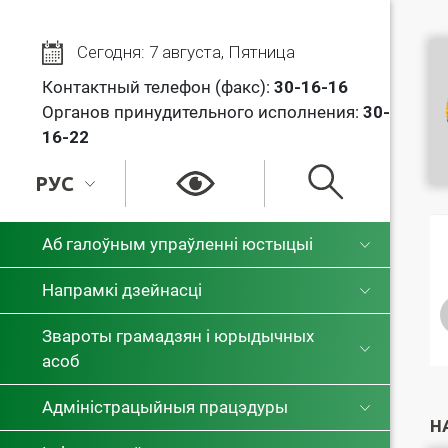
Сегодня: 7 августа, Пятница
Контактный телефон (факс):
30
-16-16
Органов принудительного исполнения:
30-
16-22
РУС
РУС
Аб галоўным упраўленні юстыцыі
БЕЛ
Напрамкі дзейнасці
Звароты грамадзян і юрыдычных
асоб
Адміністрацыйныя працэдуры
Н