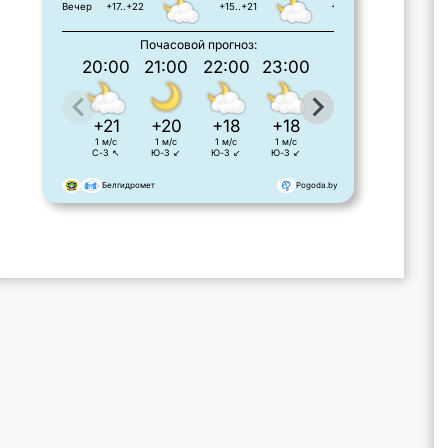
Вечер
+17..+22
+15..+21
+16..+23
Почасовой прогноз:
20:00
21:00
22:00
23:00
0:00
1:0
+21
+20
+18
+18
+17
+1
1 м/с
1 м/с
1 м/с
1 м/с
1 м/с
1 м/с
С-З ↖
Ю-З ↙
Ю-З ↙
Ю-З ↙
Ю-З ↙
З ←
Белгидромет
Pogoda.by