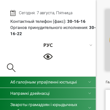
Сегодня: 7 августа, Пятница
Контактный телефон (факс):
30
-16-16
Органов принудительного исполнения:
30-
16-22
РУС
РУС
БЕЛ
Аб галоўным упраўленні юстыцыі
Га
Напрамкі дзейнасці
Звароты грамадзян і юрыдычных