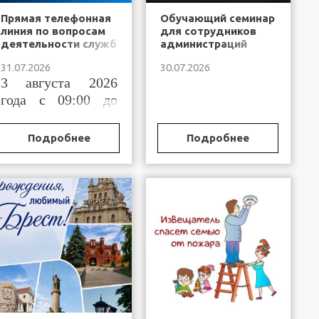
Прямая телефонная
Обучающий семинар
линия по вопросам
для сотрудников
деятельности служб
администраций
"одно окно"
районов города
31.07.2026
30.07.2026
Брестской области
Бреста и
3 августа 2026
горрайисполкомов
Брестской области,
года с 09:00 до
осуществляющих
11:00
функции по
государственной
Подробнее
Подробнее
регистрации
(постановке на учет)
организационных
структур
общественных
объединений и
профессиональных
сою