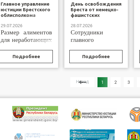
Главное управление
День освобождения
юстиции Брестского
Бреста от немецко-
облисполкома
фашистских
информирует
захватчиков
29.07.2026
28.07.2026
Размер алиментов
Сотрудники
для неработающих
главного
граждан
управления
исчисляется
юстиции
Подробнее
Подробнее
исходя из размера
Брестского
бюджета
облисполкома и
прожиточного
Брестского
Назад
1
2
3
минимума...
филиала РУП
«БелЮрОбеспечение»в...