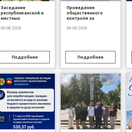
Заседание
Проведение
республиканской и
общественного
местных
контроля за
общественных
деятельностью
06.08.2026
06.08.2026
наблюдательных
органов и
комиссий,
учреждений,
осуществляющих
исполняющих
контроль за
наказание и иные
деятельностью
меры уголовной
6 августа 2026
органов и
ответственности
Подробнее
Подробнее
года
учреждений,
исполняющих
посредствам...
наказание и иные
меры уголовной
ответственности