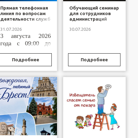
Прямая телефонная
Обучающий семинар
линия по вопросам
для сотрудников
деятельности служб
администраций
"одно окно"
районов города
31.07.2026
30.07.2026
Брестской области
Бреста и
3 августа 2026
горрайисполкомов
Брестской области,
года с 09:00 до
осуществляющих
11:00
функции по
государственной
Подробнее
Подробнее
регистрации
(постановке на учет)
организационных
структур
общественных
объединений и
профессиональных
сою