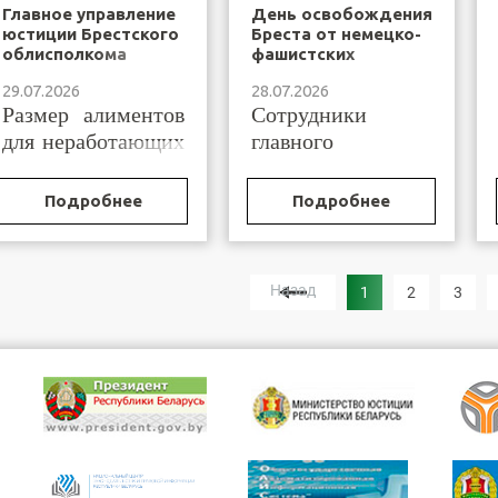
Главное управление
День освобождения
юстиции Брестского
Бреста от немецко-
облисполкома
фашистских
информирует
захватчиков
29.07.2026
28.07.2026
Размер алиментов
Сотрудники
для неработающих
главного
граждан
управления
исчисляется
юстиции
Подробнее
Подробнее
исходя из размера
Брестского
бюджета
облисполкома и
прожиточного
Брестского
Назад
1
2
3
минимума...
филиала РУП
«БелЮрОбеспечение»в...