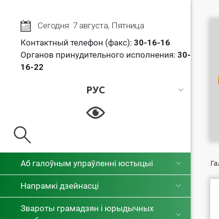
Сегодня: 7 августа, Пятница
Контактный телефон (факс):
30
-16-16
Органов принудительного исполнения:
30-
16-22
РУС
РУС
БЕЛ
Аб галоўным упраўленні юстыцыі
Га
Напрамкі дзейнасці
Звароты грамадзян і юрыдычных