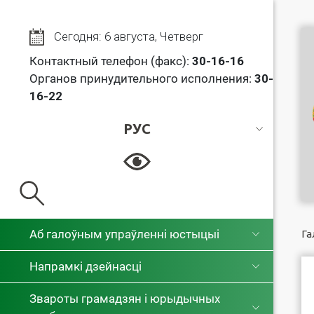
Сегодня: 6 августа, Четверг
Контактный телефон (факс):
30
-16-16
Органов принудительного исполнения:
30-
16-22
РУС
РУС
БЕЛ
Аб галоўным упраўленні юстыцыі
Га
Напрамкі дзейнасці
Звароты грамадзян і юрыдычных