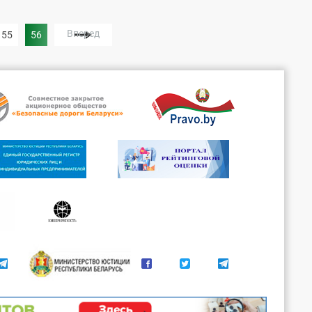
Вперед
55
56