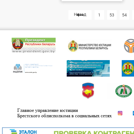
Назад
1
53
54