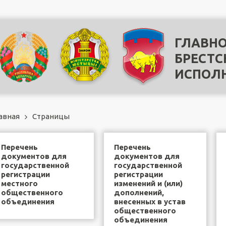
ГЛАВНО
БРЕСТС
ИСПОЛ
авная
Страницы
Перечень
Перечень
документов для
документов для
государственной
государственной
регистрации
регистрации
местного
изменений и (или)
общественного
дополнений,
объединения
внесенных в устав
общественного
объединения